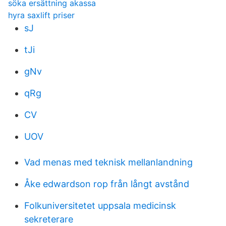
söka ersättning akassa
hyra saxlift priser
sJ
tJi
gNv
qRg
CV
UOV
Vad menas med teknisk mellanlandning
Åke edwardson rop från långt avstånd
Folkuniversitetet uppsala medicinsk
sekreterare