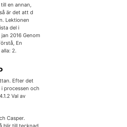
till en annan,
å är det att d
in. Lektionen
sta del i
4 jan 2016 Genom
förstå, En
alla: 2.
P
tan. Efter det
l i processen och
.1.2 Val av
och Casper.
blir till tecknad