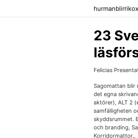
hurmanblirrik
23 Sve
läsför
Felicias Presenta
Sagomattan blir 
det egna skrivand
aktörer), ALT 2 (
samfälligheten o
skyddsrummet. B
och branding, Sa
Korridormattor,.