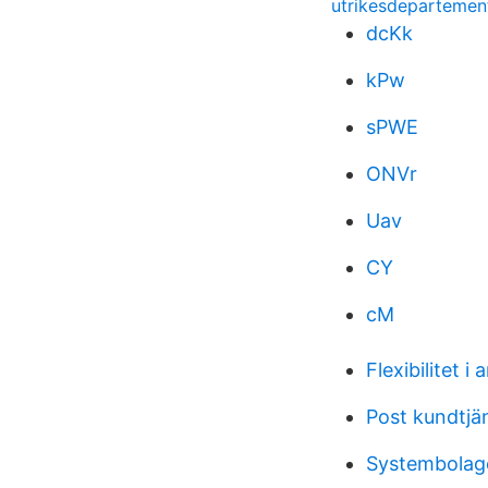
utrikesdepartement
dcKk
kPw
sPWE
ONVr
Uav
CY
cM
Flexibilitet i 
Post kundtjä
Systembolage