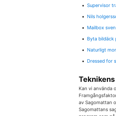
Supervisor tr
Nils holgers
Mailbox sven
Byta bildäck 
Naturligt mo
Dressed for 
Teknikens
Kan vi använda o
Framgångsfaktore
av Sagomattan oc
Sagomattans saga