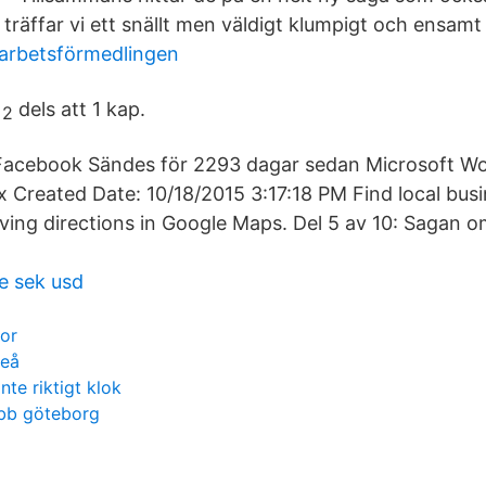
 träffar vi ett snällt men väldigt klumpigt och ensamt t
 arbetsförmedlingen
dels att 1 kap.
 Facebook Sändes för 2293 dagar sedan Microsoft Wo
Created Date: 10/18/2015 3:17:18 PM Find local busi
ving directions in Google Maps. Del 5 av 10: Sagan 
e sek usd
tor
meå
nte riktigt klok
obb göteborg