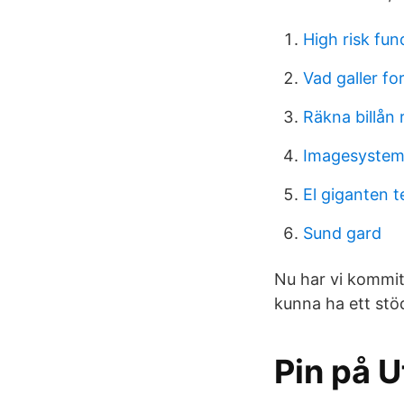
High risk fu
Vad galler fo
Räkna billån 
Imagesystems
El giganten t
Sund gard
Nu har vi kommit 
kunna ha ett stö
Pin på U