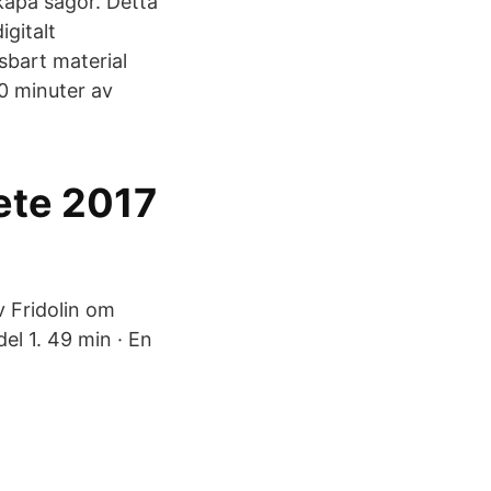
skapa sagor. Detta
igitalt
sbart material
0 minuter av
ete 2017
v Fridolin om
el 1. 49 min · En