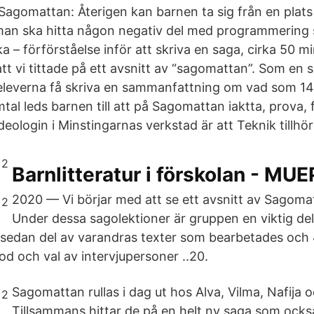
Sagomattan: Återigen kan barnen ta sig från en plats 
n ska hitta någon negativ del med programmering s
a – förförståelse inför att skriva en saga, cirka 50 m
t vi tittade på ett avsnitt av “sagomattan”. Som en si
 eleverna få skriva en sammanfattning om vad som 1
al leds barnen till att på Sagomattan iaktta, prova, 
deologin i Minstingarnas verkstad är att Teknik tillhör 
Barnlitteratur i förskolan - MUE
2020 — Vi börjar med att se ett avsnitt av Sagomat
Under dessa sagolektioner är gruppen en viktig de
g sedan del av varandras texter som bearbetades och 4
od och val av intervjupersoner ..20.
Sagomattan rullas i dag ut hos Alva, Vilma, Nafija 
Tillsammans hittar de på en helt ny saga som också 