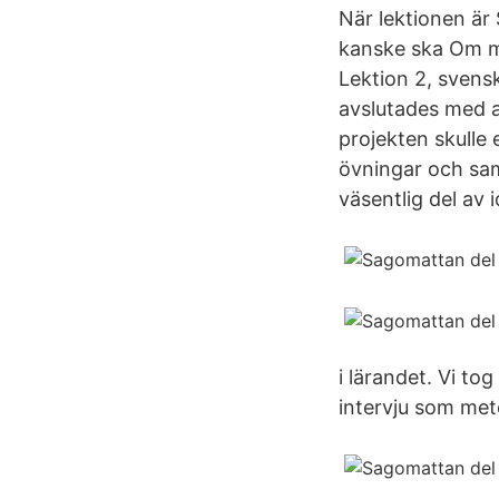
När lektionen är 
kanske ska Om ma
Lektion 2, svensk
avslutades med at
projekten skulle
övningar och samt
väsentlig del av i
i lärandet. Vi to
intervju som met