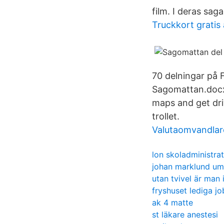
film. I deras saga
Truckkort gratis
70 delningar på
Sagomattan.docx 
maps and get dri
trollet.
Valutaomvandlar
lon skoladministra
johan marklund u
utan tvivel är man i
fryshuset lediga j
ak 4 matte
st läkare anestesi