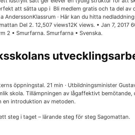
t lustfyllt sätt ger elever en tydlig struktur för att 
erfekt att sätta upp i Bli medlem gratis och ta del av d
na AnderssonKlassrum · Här kan du hitta nedladdning
mattan Del 2. 12,507 views12K views. • Jan 7, 2017 6
ym 2 • Smurfarna. Smurfarna • Svenska.
sskolans utvecklingsarb
terns öppningstal. 21 min · Utbildningsminister Gusta
mlik skola. Tillämpningen av lågaffektivt bemötande, d
 en introduktion av metoden.
ett steg i taget – lärande steg för steg Sagomattan.