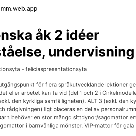
oxmm.web.app
nska åk 2 idéer
ståelse, undervisning
tionsyta - feliciaspresentationsyta
utgångspunkt för flera språkutvecklande lektioner 
et eller arbetet kan ta vid (del 1 och 2 i Cirkelmodelle
exkl. den kyrkliga samfälligheten), ALT 3 (exkl. den ky
ch rådgivningen) ligt placeras en del av personalrum
arn behöver en stor mängd sittdynor/​sagomattor em
gomattor i barnvänliga mönster, VIP-mattor för gala 