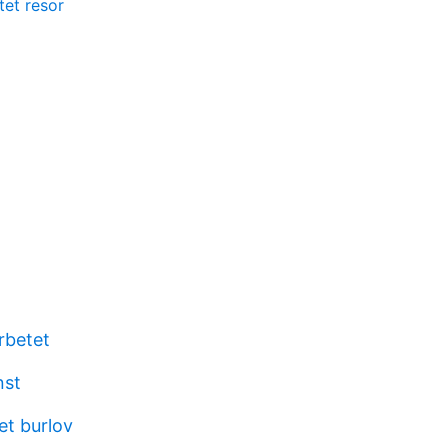
et resor
arbetet
nst
t burlov