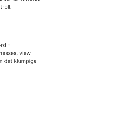
roll.
rd -
nesses, view
om det klumpiga