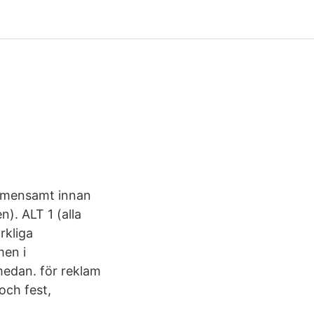
gemensamt innan
n). ALT 1 (alla
rkliga
men i
edan. för reklam
och fest,