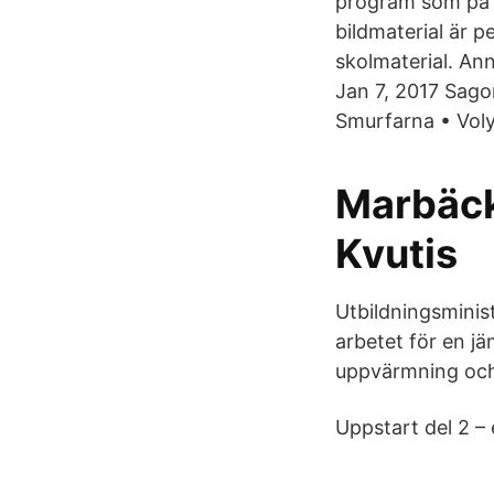
program som på et
bildmaterial är p
skolmaterial. An
Jan 7, 2017 Sago
Smurfarna • Vol
Marbäck
Kvutis
Utbildningsminis
arbetet för en jä
uppvärmning och
Uppstart del 2 – 