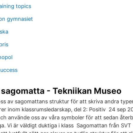
aining topics
son gymnasiet
ska
pris
nopol
success
 sagomatta - Tekniikan Museo
ss av sagomattans struktur för att skriva andra type
r inom klassrumsledarskap, del 2: Positiv 24 sep 20
h använde oss av våra symboler för att sedan återb
. Vi är väldigt duktiga i klass Sagomattan från SVT 