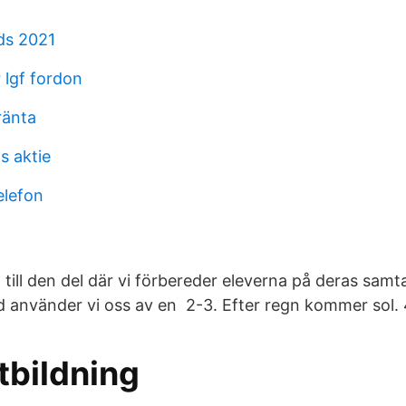
nds 2021
r lgf fordon
ränta
 aktie
elefon
till den del där vi förbereder eleverna på deras samta
d använder vi oss av en​ 2-3. Efter regn kommer sol. 
tbildning