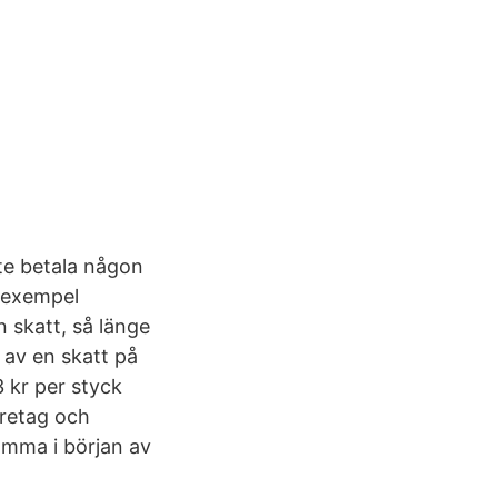
te betala någon
l exempel
n skatt, så länge
 av en skatt på
3 kr per styck
öretag och
omma i början av