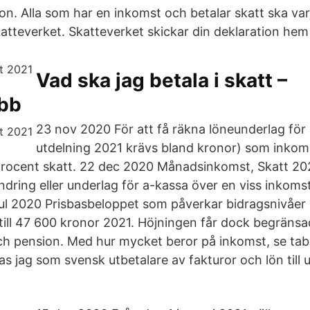
on. Alla som har en inkomst och betalar skatt ska var
Skatteverket. Skatteverket skickar din deklaration hem t
Vad ska jag betala i skatt –
bb
23 nov 2020 För att få räkna löneunderlag för
utdelning 2021 krävs bland kronor) som inkom
5 procent skatt. 22 dec 2020 Månadsinkomst, Skatt 20
ndring eller underlag för a-kassa över en viss inkoms
 jul 2020 Prisbasbeloppet som påverkar bidragsnivåer 
ill 47 600 kronor 2021. Höjningen får dock begränsa
h pension. Med hur mycket beror på inkomst, se tabel
s jag som svensk utbetalare av fakturor och lön till 