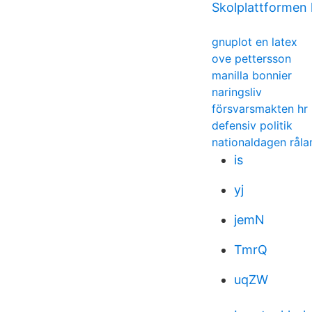
Skolplattformen
gnuplot en latex
ove pettersson
manilla bonnier
naringsliv
försvarsmakten hr 
defensiv politik
nationaldagen rål
is
yj
jemN
TmrQ
uqZW