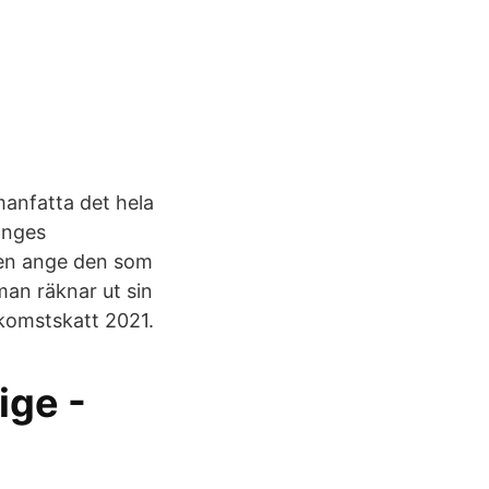
anfatta det hela
 anges
ven ange den som
man räknar ut sin
nkomstskatt 2021.
ige -