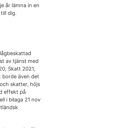
je år lämna in en
ill dig.
 lågbeskattad
st av tjänst med
20, Skatt 2021,
t borde även det
och skatter, höjs
d effekt på
l i bilaga 21 nov
utländsk