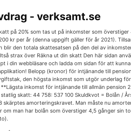
vdrag - verksamt.se
skatt på 20% som tas ut på inkomster som överstiger
200 kr per år (denna uppgift gäller för år 2021). Til
blir den totala skattesatsen på den del av inkomste
ltså strax över Räkna ut din skatt Den här sidan anv
pt i din webbläsare och ladda om sidan för att kunna s
applikation! Belopp (kronor) för intjänande till pensi
giftstak, den högsta inkomst som utgör underlag för
**Lägsta inkomst för intjänande till allmän pension 
 statlig skatt: 44 758: 537 100 Skuldkvot = Bolån / Å
8 skärptes amorteringskravet. Man måste nu amorter
e år om man har bolån som överstiger 4,5 gånger sin t
to).