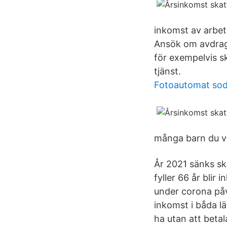
inkomst av arbet
Ansök om avdrag 
för exempelvis s
tjänst.
Fotoautomat sod
många barn du vil
År 2021 sänks sk
fyller 66 år bli
under corona påve
inkomst i båda 
ha utan att betal