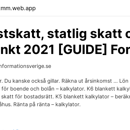
oxmm.web.app
tskatt, statlig skatt 
nkt 2021 [GUIDE] Fo
Informationsverige.se
. Du kanske också gillar. Räkna ut årsinkomst … Lön 
för boende och bolån – kalkylator. K6 blankett kalky
h skatt för bostadsrätt. K5 blankett kalkylator – beräkn
hus. Ränta på ränta – kalkylator.