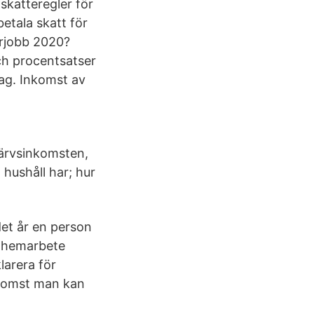
skatteregler för
etala skatt för
arjobb 2020?
ch procentsatser
rag. Inkomst av
värvsinkomsten,
 hushåll har; hur
det år en person
r hemarbete
larera för
nkomst man kan