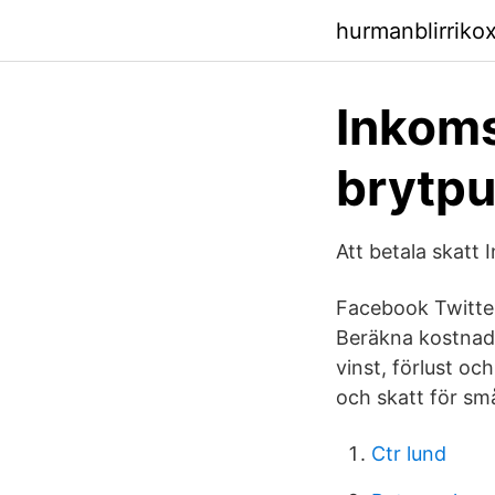
hurmanblirrik
Inkoms
brytpu
Att betala skatt 
Facebook Twitter
Beräkna kostnad 
vinst, förlust oc
och skatt för små
Ctr lund