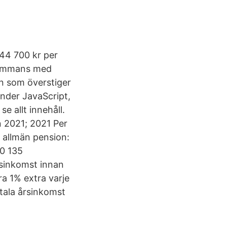
 44 700 kr per
lsammans med
n som överstiger
änder JavaScript,
e allt innehåll.
on 2021; 2021 Per
 allmän pension:
20 135
rsinkomst innan
a 1% extra varje
otala årsinkomst