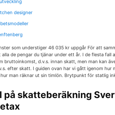
utveckling
itchen designer
rbetsmodeller
enftenberg
mster som understiger 46 035 kr uppgår För att samm
 alla de pengar du tjänar under ett år. I de flesta fall
m bruttoinkomst, d.v.s. innan skatt, men man kan ä
.s. efter skatt. I guiden ovan har vi gått igenom hur 
hur man räknar ut sin timlön. Brytpunkt för statlig i
 på skatteberäkning Sver
 etax