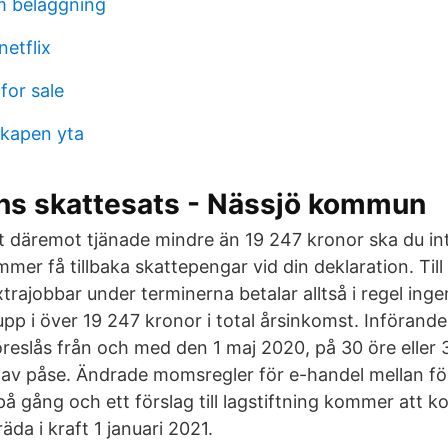
m beläggning
netflix
for sale
skapen yta
 skattesats - Nässjö kommun
 däremot tjänade mindre än 19 247 kronor ska du in
mmer få tillbaka skattepengar vid din deklaration. Til
rajobbar under terminerna betalar alltså i regel inge
pp i över 19 247 kronor i total årsinkomst. Införande
reslås från och med den 1 maj 2020, på 30 öre eller 
av påse. Ändrade momsregler för e-handel mellan f
å gång och ett förslag till lagstiftning kommer att k
räda i kraft 1 januari 2021.