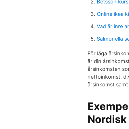
Betsson kurs
Online ikea k
Vad är inre a
Salmonella s
För låga årsinko
är din årsinkomst
årsinkomsten so
nettoinkomst, d.v
årsinkomst samt 
Exempel
Nordisk