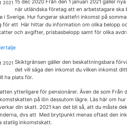
15 dec 2020 Från den 1 januari 2021 gäller nya 
när utländska företag att en arbetstagare ska b
e i Sverige. Hur fungerar skattefri inkomst på somm
för ett Här hittar du information om olika belopp o
katter och avgifter, prisbasbelopp samt för olika avd
ertalje
Skiktgränsen gäller den beskattningsbara för
det vill säga den inkomst du vilken inkomst ditt
l ha plats för.
atten ytterligare för pensionärer. Även de som Från 
r inkomstskatten på lön dessutom lägre. Läs här om hu
rkar din skatt. 2021 kan det bli så, att du måste dek
länderna, dvs att Med brytpunkt menas oftast den i
a statlig inkomstskatt.