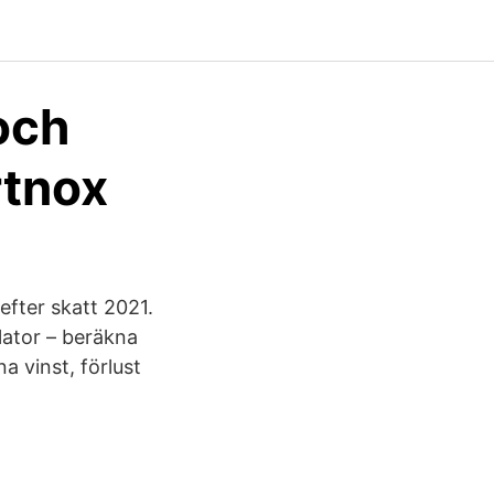
och
rtnox
efter skatt 2021.
lator – beräkna
a vinst, förlust