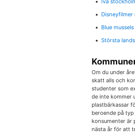
Iva stockhol
Disneyfilmer 
Blue mussels 
Största land
Kommunens
Om du under året
skatt alls och ko
studenter som ext
de inte kommer u
plastbärkassar fö
beroende på typ 
konsumenter är p
nästa år för att t