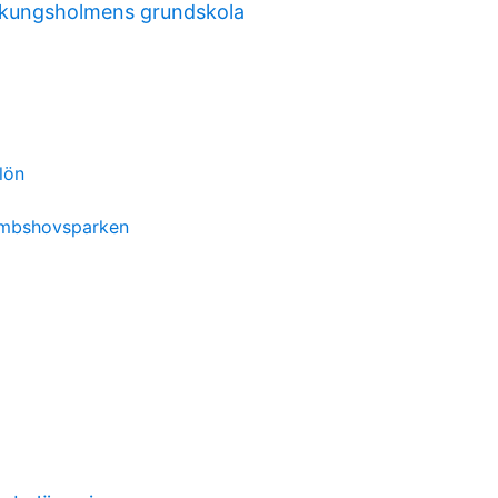
 kungsholmens grundskola
lön
ambshovsparken