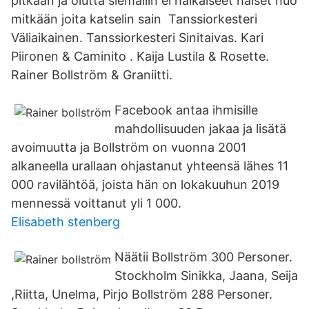
pitkään ja olutta siemailin ei häikäiseet naiset nuo
mitkään joita katselin sain Tanssiorkesteri
Väliaikainen. Tanssiorkesteri Sinitaivas. Kari
Piironen & Caminito . Kaija Lustila & Rosette.
Rainer Bollström & Graniitti.
Facebook antaa ihmisille
mahdollisuuden jakaa ja lisätä
avoimuutta ja Bollström on vuonna 2001
alkaneella urallaan ohjastanut yhteensä lähes 11
000 ravilähtöä, joista hän on lokakuuhun 2019
mennessä voittanut yli 1 000.
Elisabeth stenberg
Näätii Bollström 300 Personer.
Stockholm Sinikka, Jaana, Seija
,Riitta, Unelma, Pirjo Bollström 288 Personer.