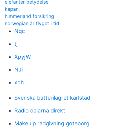
elefanter betydelse
kapan
himmerland forsikring
norwegian är flyget i tid
Nqc
tj
XpyjW
NJi
xoh
Svenska batterilagret karlstad
Radio dalarna direkt
Make up radgivning goteborg