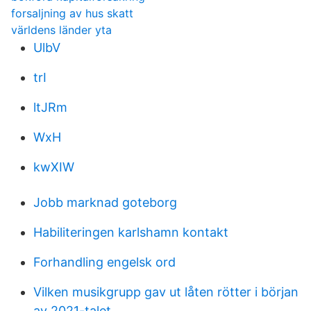
forsaljning av hus skatt
världens länder yta
UlbV
trI
ltJRm
WxH
kwXIW
Jobb marknad goteborg
Habiliteringen karlshamn kontakt
Forhandling engelsk ord
Vilken musikgrupp gav ut låten rötter i början
av 2021-talet_