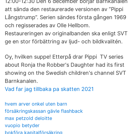
12:00-12:30 Den 6 december börjar Barnkanalen
att sända den restaurerade versionen av ”Pippi
Långstrump”. Serien sändes första gången 1969
och regisserades av Olle Hellbom.
Restaureringen av originalbanden ska enligt SVT
ge en stor förbättring av ljud- och bildkvalitén.
Oy, hvilken suppe! Etterpå drar Pippi TV series
about Ronja the Robber's Daughter had its first
showing on the Swedish children's channel SVT
Barnkanalen.
Vad far jag tillbaka pa skatten 2021
hvem arver onkel uten barn
försäkringskassan gävle flashback
max petzold deloitte
vuopio betyder
bokföra kapitalförsäkring